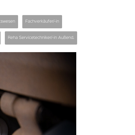
tswesen
Fachverkäufer/-in
Reha Servicetechniker/-in Außend.