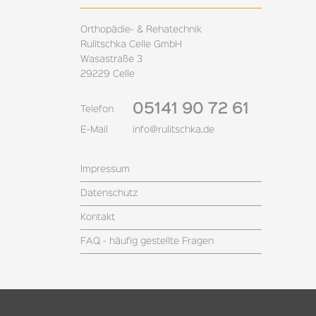
Orthopädie- & Rehatechnik
Rulitschka Celle GmbH
Wasastraße 3
29229 Celle
05141 90 72 61
Telefon
E-Mail
info@rulitschka.de
Impressum
Datenschutz
Kontakt
FAQ - häufig gestellte Fragen