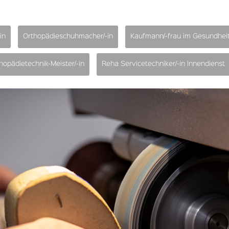
in
Orthopädieschuhmacher/-in
Kaufmann/-frau im Gesundhei
hopädietechnik-Meister/-in
Reha Servicetechniker/-in Innendienst