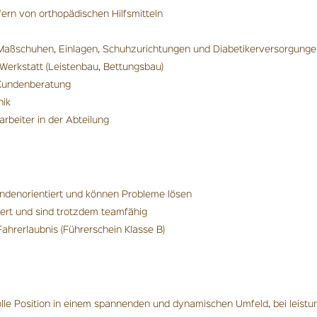
rn von orthopädischen Hilfsmitteln
 Maßschuhen, Einlagen, Schuhzurichtungen und Diabetikerversorgung
Werkstatt (Leistenbau, Bettungsbau)
 Kundenberatung
nik
rbeiter in der Abteilung
undenorientiert und können Probleme lösen
iert und sind trotzdem teamfähig
 Fahrerlaubnis (Führerschein Klasse B)
olle Position in einem spannenden und dynamischen Umfeld, bei leist