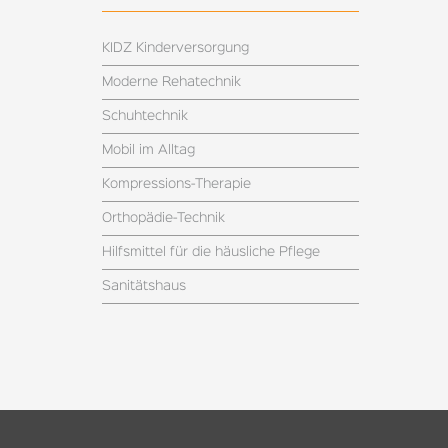
KIDZ Kinderversorgung
Moderne Rehatechnik
Schuhtechnik
Mobil im Alltag
Kompressions-Therapie
Orthopädie-Technik
Hilfsmittel für die häusliche Pflege
Sanitätshaus